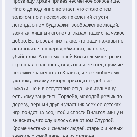
прозвищу Хравн привез несметное сокровище.
Никто доподлинно не знает, что стало с тем
золотом, но и несколько поколений спустя
легенда о нем будоражит воображение людей,
зажигая хищный огонек в глазах падких на чужое
добро. Есть среди них такие, кто ради наживы не
остановится ни перед обманом, ни перед
убийством. А потому юной Вильгельмине грозит
страшная опасность, ведь она и ее отец прямые
потомки знаменитого Хравна, и к ее любимому
уютному тихому хутору приходят недобрые
чужаки. Но и в отсутствие отца Вильгельмину
есть кому защитить. Торлейв, молодой резчик по
дереву, верный друг и участник всех ее детских
игр, пойдет на все, чтобы спасти Вильгельмину и
выяснить, что случилось с ее отцом Стурлой.
Кроме честных и смелых людей, старых и новых
знакомых юной пары, на их стороне