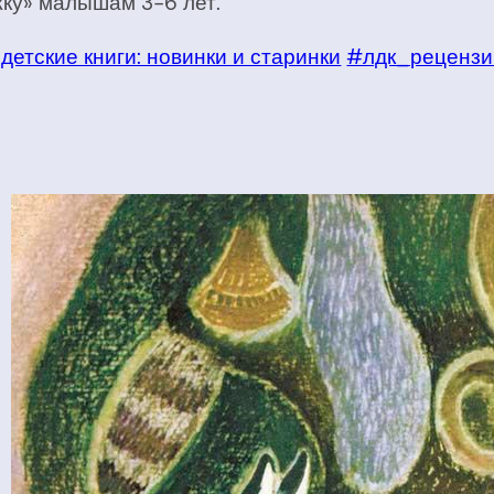
ку» малышам 3-6 лет.
етские книги: новинки и старинки
#лдк_рецензи