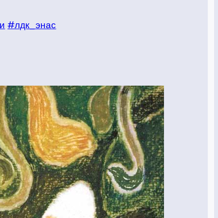
и
#лдк_энас