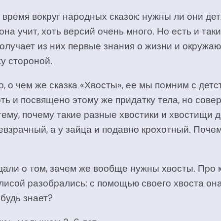
время вокруг народных сказок: нужны ли они детя
 она учит, хоть версий очень много. Но есть и та
получает из них первые знания о жизни и окружа
у стороной.
о, о чем же сказка «Хвосты», ее мы помним с дет
ть и посвящено этому же придатку тела, но сове
тему, почему такие разные хвостики и хвостищи 
евзрачный, а у зайца и подавно крохотный. Почем
али о том, зачем же вообще нужны хвосты. Про ко
 лисой разобрались: с помощью своего хвоста он
ибудь знает?