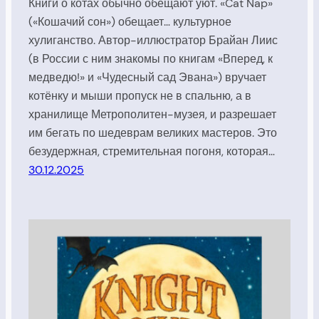
Книги о котах обычно обещают уют. «Cat Nap»
(«Кошачий сон») обещает… культурное
хулиганство. Автор-иллюстратор Брайан Лиис
(в России с ним знакомы по книгам «Вперед, к
медведю!» и «Чудесный сад Эвана») вручает
котёнку и мыши пропуск не в спальню, а в
хранилище Метрополитен-музея, и разрешает
им бегать по шедеврам великих мастеров. Это
безудержная, стремительная погоня, которая…
30.12.2025