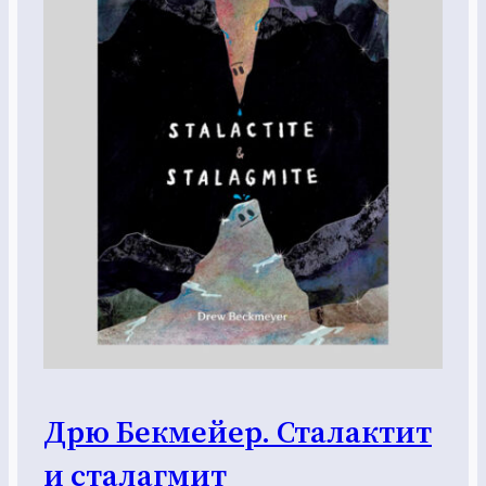
Дрю Бекмейер. Сталактит
и сталагмит