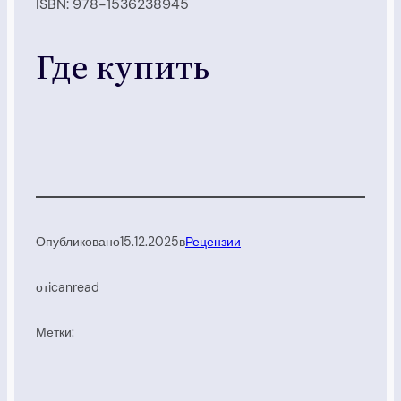
ISBN: 978-1536238945
Где купить
Опубликовано
15.12.2025
в
Рецензии
от
icanread
Метки: