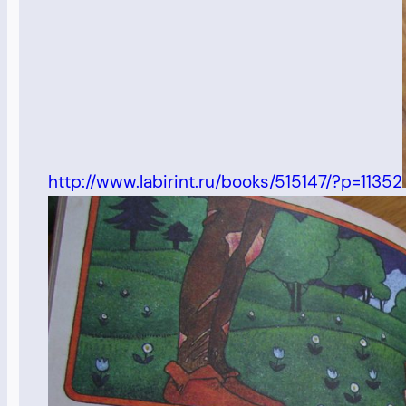
http://www.labirint.ru/books/515147/?p=11352