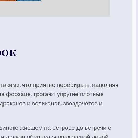
рок
такими, что приятно перебирать, наполняя
а форзаце, трогают упругие плотные
драконов и великанов, звездочётов и
одиноко жившем на острове до встречи с
 и дракон обернулся прекрасной девой.