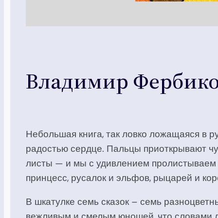
Владимир Фербико
Небольшая книга, так ловко ложащаяся в р
радостью сердце. Пальцы приоткрывают чу
листы — и мы с удивлением пролистываем в
принцесс, русалок и эльфов, рыцарей и кор
В шкатулке семь сказок – семь разноцветн
вежливым и смелым юношей, что словами ли