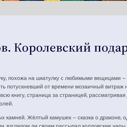
в. Королевский пода
уку, похожа на шкатулку с любимыми вещицами – 
ть потускневший от времени мозаичный витраж н
сю книгу, страница за страницей, рассматривая 
олей.
ых камней. Жёлтый камушек – сказка о драконе, 
, взглядом ли своим рассыпал колдовские чары,