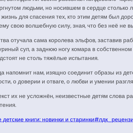
ергнутом людьми, но носившем в сердце столько 
 жизнь для спасения тех, кто этим детям был доро
му свою волшебную силу, зная, что без неё не вы
тва отучала сама королева эльфов, заставив рабо
риный суп, а заднюю ногу комара в собственном с
дстоят не столь тяжёлые испытания.
да напомнит нам, изящно соединит образы из дет
ти, о доверии и отваге, о любви и умении разгл
текст их не усложнён, неизвестные детям слова р
тения.
детские книги: новинки и старинки
#лдк_реценз