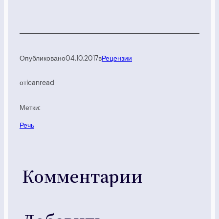
Опубликовано
04.10.2017
в
Рецензии
от
icanread
Метки:
Речь
Комментарии