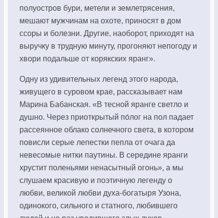
полуостров бури, метели и землетрясения,
мешают мужчинам на охоте, приносят в дом
ссоры и болезни. Другие, наоборот, приходят на
выручку в трудную минуту, прогоняют непогоду и
хвори подальше от корякских яранг».
Одну из удивительных легенд этого народа,
живущего в суровом крае, рассказывает нам
Марина Бабанская. «В тесной яранге светло и
душно. Через приоткрытый по́лог на пол падает
рассеянное облако солнечного света, в котором
повисли серые лепестки пепла от очага да
невесомые нитки паутины. В середине яранги
хрустит поленьями ненасытный огонь», а мы
слушаем красивую и поэтичную легенду о
любви, великой любви духа-богатыря Узона,
одинокого, сильного и статного, любившего