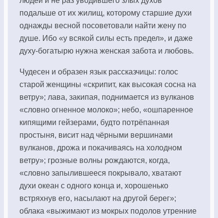
людей и не раз уводившего злых духов
подальше от их жилищ, которому старшие духи
однажды весной посоветовали найти жену по
душе. Ибо «у всякой силы есть предел», и даже
духу-богатырю нужна женская забота и любовь.
Чудесен и образен язык рассказчицы: голос
старой женщины «скрипит, как высокая сосна на
ветру»; лава, закипая, поднимается из вулканов
«словно огненное молоко»; небо, «ошпаренное
кипящими гейзерами, будто потрёпанная
простыня, висит над чёрными вершинами
вулканов, дрожа и покачиваясь на холодном
ветру»; грозные волны рождаются, когда,
«словно запылившееся покрывало, хватают
духи океан с одного конца и, хорошенько
встряхнув его, насылают на другой берег»;
облака «выжимают из мокрых подолов утренние