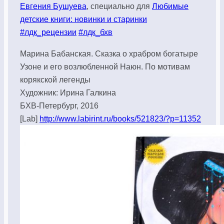
Евгения Бушуева
, специально для
Любимые
детские книги: новинки и старинки
#лдк_рецензии
#лдк_бхв
Марина Бабанская. Сказка о храбром богатыре
Узоне и его возлюбленной Наюн. По мотивам
корякской легенды
Художник: Ирина Галкина
БХВ-Петербург, 2016
[Lab]
http://www.labirint.ru/books/521823/?p=11352