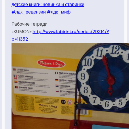
детские книги: новинки и старинки
#лдк_рецензии
#лдк_миф
Рабочие тетради
«KUMON»:
http://www.labirint.ru/series/29314/?
p=11352