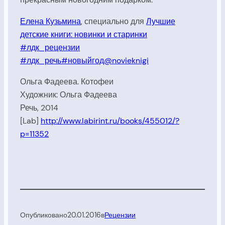
Елена
Кузьмина
,
специально
для
Лучшие
детские книги: новинки и старинки
#лдк_рецензии
#лдк_речь
#новыйгод@novieknigi
Ольга Фадеева. Котофеи
Художник: Ольга Фадеева
Речь, 2014
[Lab]
http://www.labirint.ru/books/455012/?
p=11352
Опубликовано
20.01.2016
в
Рецензии