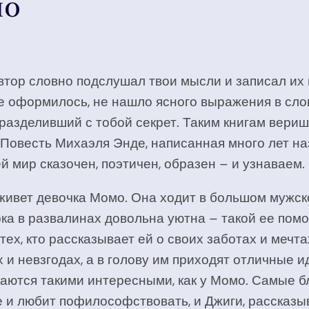
мо
 автор словно подслушал твои мысли и записал и
оформилось, не нашло ясного выражения в слова
, разделивший с тобой секрет. Таким книгам вери
 Повесть Михаэля Энде, написанная много лет на
й мир сказочен, поэтичен, образен – и узнаваем.
живет девочка Момо. Она ходит в большом мужск
ка в развалинах довольна уютна – такой ее помо
 тех, кто рассказывает ей о своих заботах и мечта
и невзгодах, а в голову им приходят отличные ид
чаются такими интересными, как у Момо. Самые б
е и любит пофилософствовать, и Джиги, расска