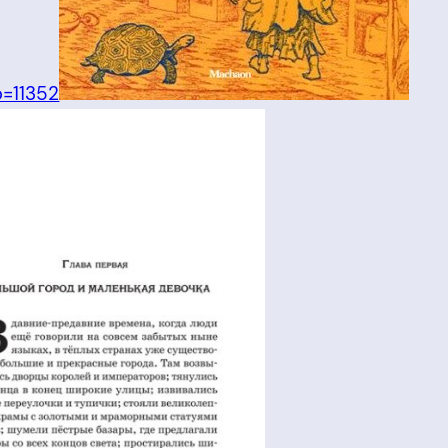
p=11352