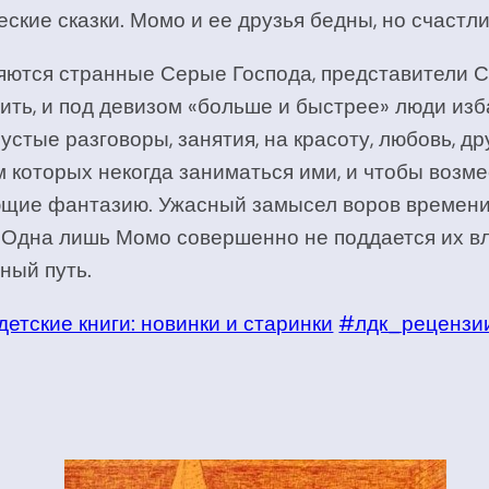
кие сказки. Момо и ее друзья бедны, но счастл
вляются странные Серые Господа, представители
ить, и под девизом «больше и быстрее» люди изб
устые разговоры, занятия, на красоту, любовь, 
м которых некогда заниматься ими, и чтобы возм
ющие фантазию. Ужасный замысел воров времени 
 Одна лишь Момо совершенно не поддается их вли
ный путь.
етские книги: новинки и старинки
#лдк_рецензи