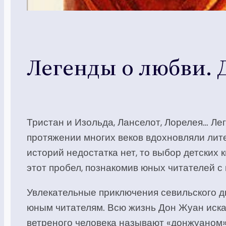
Легенды о любви. 
Тристан и Изольда, Ланселот, Лорелея… Лег
протяжении многих веков вдохновляли лит
историй недостатка нет, то выбор детских
этот пробел, познакомив юных читателей с
Увлекательные приключения севильского дв
юным читателям. Всю жизнь Дон Жуан искал
ветреного человека называют «донжуаном»