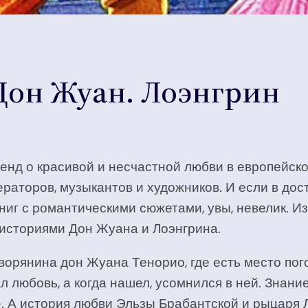
Дон Жуан. Лоэнгрин
енд о красивой и несчастной любви в европейско
ераторов, музыкантов и художников. И если в до
 книг с романтическими сюжетами, увы, невелик.
 историями Дон Жуана и Лоэнгрина.
орянина дон Жуана Тенорио, где есть место пог
 любовь, а когда нашел, усомнился в ней. Знани
. А история любви Эльзы Брабантской и рыцаря 