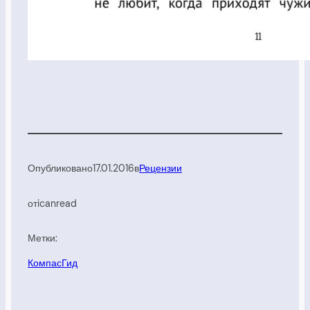
Опубликовано
17.01.2016
в
Рецензии
от
icanread
Метки:
КомпасГид