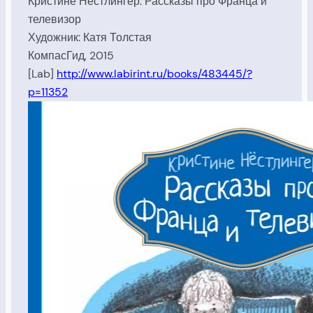
Кристине Нёстлингер. Рассказы про Франца и
телевизор
Художник: Катя Толстая
КомпасГид, 2015
[Lab]
http://www.labirint.ru/books/483445/?
p=11352