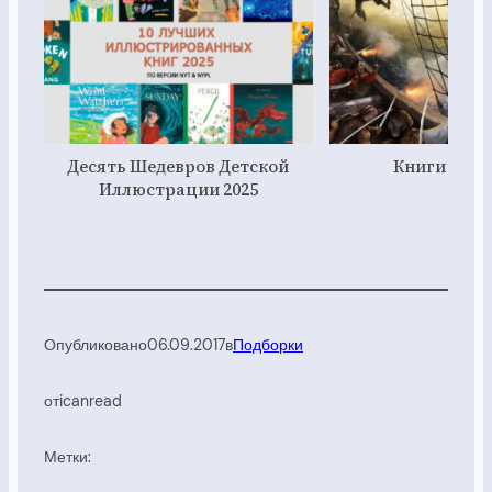
Десять Шедевров Детской
Книги о пи
Иллюстрации 2025
Опубликовано
06.09.2017
в
Подборки
от
icanread
Метки: