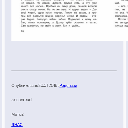
Опубликовано
20.01.2016
в
Рецензии
от
icanread
Метки:
ЭНАС