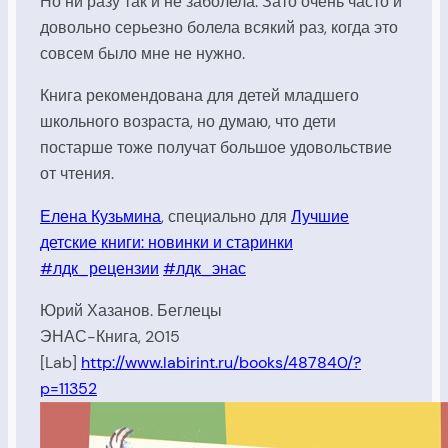
Но ни разу так и не заболела. Зато очень часто и
довольно серьезно болела всякий раз, когда это
совсем было мне не нужно.
Книга рекомендована для детей младшего
школьного возраста, но думаю, что дети
постарше тоже получат большое удовольствие
от чтения.
Елена
Кузьмина
,
специально
для
Лучшие
детские книги: новинки и старинки
#лдк_рецензии
#лдк_энас
Юрий Хазанов. Беглецы
ЭНАС-Книга, 2015
[Lab]
http://www.labirint.ru/books/487840/?
p=11352