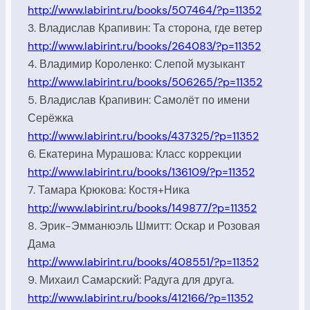
http://www.labirint.ru/books/507464/?p=11352
3. Владислав Крапивин: Та сторона, где ветер
http://www.labirint.ru/books/264083/?p=11352
4. Владимир Короленко: Слепой музыкант
http://www.labirint.ru/books/506265/?p=11352
5. Владислав Крапивин: Самолёт по имени
Серёжка
http://www.labirint.ru/books/437325/?p=11352
6. Екатерина Мурашова: Класс коррекции
http://www.labirint.ru/books/136109/?p=11352
7. Тамара Крюкова: Костя+Ника
http://www.labirint.ru/books/149877/?p=11352
8. Эрик-Эмманюэль Шмитт: Оскар и Розовая
Дама
http://www.labirint.ru/books/408551/?p=11352
9. Михаил Самарский: Радуга для друга.
http://www.labirint.ru/books/412166/?p=11352