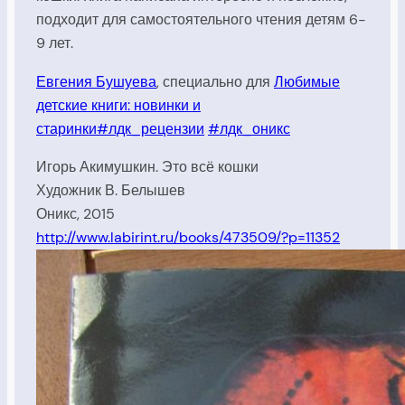
подходит для самостоятельного чтения детям 6-
9 лет.
Евгения Бушуева
, специально для
Любимые
детские книги: новинки и
старинки
#лдк_рецензии
#лдк_оникс
Игорь Акимушкин. Это всё кошки
Художник В. Белышев
Оникс, 2015
http://www.labirint.ru/books/473509/?p=11352