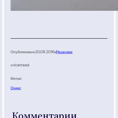
Опубликовано
20.08.2016
в
Рецензии
от
icanread
Метки:
Оникс
Комментарии