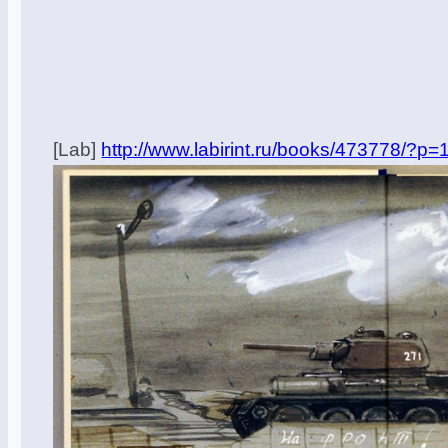
[Lab]
http://www.labirint.ru/books/473778/?p