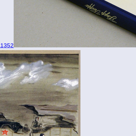
=11352