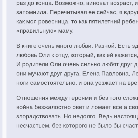
раз до конца. Возможно, виноват возраст, 
запомнила. Перечитывая ее сейчас, я вдруг
как моя ровесница, то как пятилетний ребе
«правильную» маму.
В книге очень много любви. Разной. Есть 
любовь Оли к отцу, который, как ей кажется
И родители Оли очень сильно любят друг др
они мучают друг друга. Елена Павловна, Л
ноги самостоятельно, и она уезжает на вр
Отношения между героями и без того сложн
война безжалостно рвет и ломает все а св
злорадствовать. Но недолго. Ведь настоя
несчастьем, без которого не было бы счаст