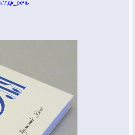
и
#лдк_речь