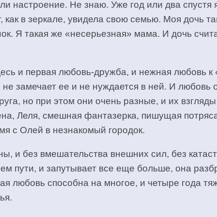
или настроение. Не знаю. Уже год или два спустя 
, как в зеркале, увидела свою семью. Моя дочь та
нок. Я такая же «несерьезная» мама. И дочь счита
здесь и первая любовь-дружба, и нежная любовь 
, не замечает ее и не нуждается в ней. И любовь 
уга, но при этом они очень разные, и их взгляды
ена, Леля, смешная фантазерка, пишущая потряса
емя с Олей в незнакомый городок.
ы, и без вмешательства внешних сил, без катаст
оем пути, и запутывает все еще больше, она разб
щая любовь способна на многое, и четыре года т
ья.