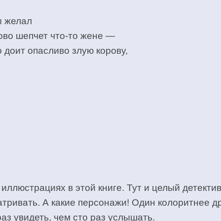
ы желал
ово шепчет что-то жене —
 доит опасливо злую корову,
 иллюстрациях в этой книге. Тут и целый детекти
ривать. А какие персонажи! Один колоритнее дру
раз увидеть, чем сто раз услышать.