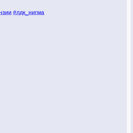
нзии
#лдк_нигма