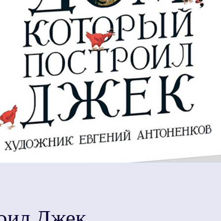
роил Джек