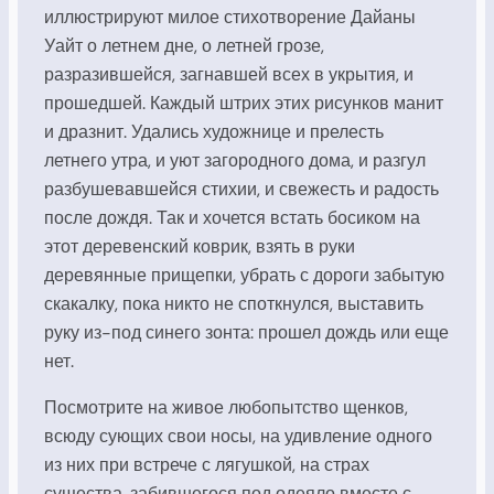
иллюстрируют милое стихотворение Дайаны
Уайт о летнем дне, о летней грозе,
разразившейся, загнавшей всех в укрытия, и
прошедшей. Каждый штрих этих рисунков манит
и дразнит. Удались художнице и прелесть
летнего утра, и уют загородного дома, и разгул
разбушевавшейся стихии, и свежесть и радость
после дождя. Так и хочется встать босиком на
этот деревенский коврик, взять в руки
деревянные прищепки, убрать с дороги забытую
скакалку, пока никто не споткнулся, выставить
руку из-под синего зонта: прошел дождь или еще
нет.
Посмотрите на живое любопытство щенков,
всюду сующих свои носы, на удивление одного
из них при встрече с лягушкой, на страх
существа, забившегося под одеяло вместе с