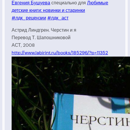
Евгения Бушуева
специально для
Любимые
детские книги: новинки и старинки
#лдк_рецензии
#лдк_аст
Астрид Линдгрен. Черстин и я
Перевод Т. Шапошниковой
АСТ, 2008
http://www.labirint.ru/books/185296/?p=11352