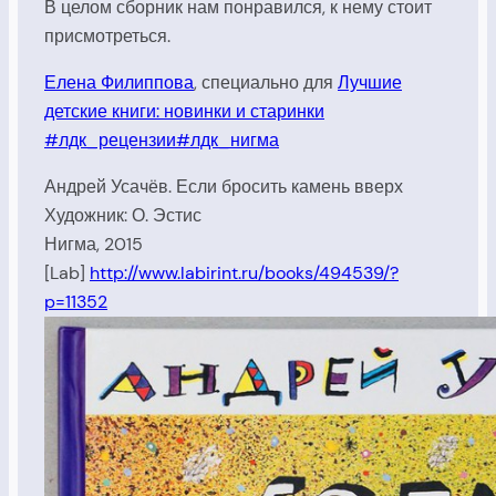
В целом сборник нам понравился, к нему стоит
присмотреться.
Елена
Филиппова
,
специально
для
Лучшие
детские книги: новинки и старинки
#лдк_рецензии
#лдк_нигма
Андрей Усачёв. Если бросить камень вверх
Художник: О. Эстис
Нигма, 2015
[Lab]
http://www.labirint.ru/books/494539/?
p=11352