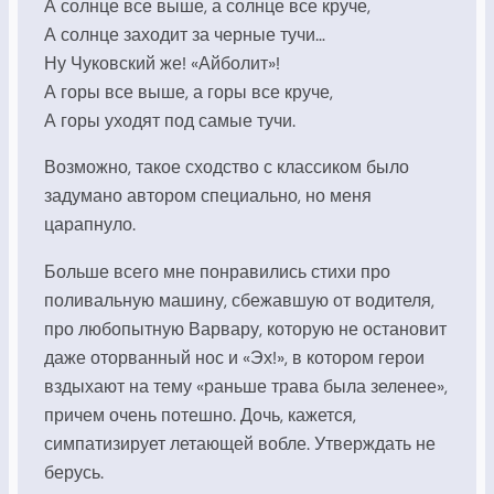
А солнце все выше, а солнце все круче,
А солнце заходит за черные тучи…
Ну Чуковский же! «Айболит»!
А горы все выше, а горы все круче,
А горы уходят под самые тучи.
Возможно, такое сходство с классиком было
задумано автором
специально
, но меня
царапнуло.
Больше всего мне понравились стихи про
поливальную машину, сбежавшую от водителя,
про любопытную Варвару, которую не остановит
даже оторванный нос и «Эх!», в котором герои
вздыхают на тему «раньше трава была зеленее»,
причем очень потешно. Дочь, кажется,
симпатизирует летающей вобле. Утверждать не
берусь.